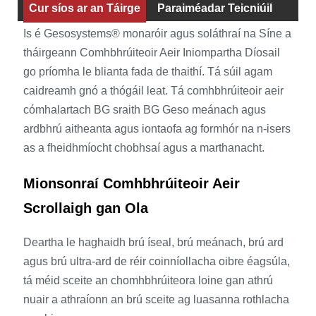
Cur síos ar an Táirge
Paraiméadar Teicniúil
Is é Gesosystems® monaróir agus soláthraí na Síne a
tháirgeann Comhbhrúiteoir Aeir Iniompartha Díosail
go príomha le blianta fada de thaithí. Tá súil agam
caidreamh gnó a thógáil leat. Tá comhbhrúiteoir aeir
cómhalartach BG sraith BG Geso meánach agus
ardbhrú aitheanta agus iontaofa ag formhór na n-isers
as a fheidhmíocht chobhsaí agus a marthanacht.
Mionsonraí Comhbhrúiteoir Aeir
Scrollaigh gan Ola
Deartha le haghaidh brú íseal, brú meánach, brú ard
agus brú ultra-ard de réir coinníollacha oibre éagsúla,
tá méid sceite an chomhbhrúiteora loine gan athrú
nuair a athraíonn an brú sceite ag luasanna rothlacha