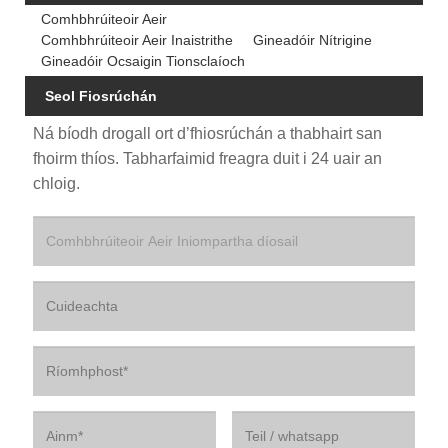
Comhbhrúiteoir Aeir
Comhbhrúiteoir Aeir Inaistrithe
Gineadóir Nítrigine
Gineadóir Ocsaigin Tionsclaíoch
Seol Fiosrúchán
Ná bíodh drogall ort d’fhiosrúchán a thabhairt san
fhoirm thíos. Tabharfaimid freagra duit i 24 uair an
chloig.