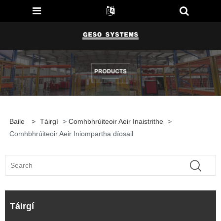
Baile
>
Táirgí
>
Comhbhrúiteoir Aeir Inaistrithe
>
Comhbhrúiteoir Aeir Iniompartha díosail
Táirgí