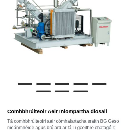
Comhbhrúiteoir Aeir Iniompartha díosail
Tá comhbhrúiteoirí aeir cómhalartacha sraith BG Geso
meánmhéide agus brú ard ar fáil i gceithre chatagóir: