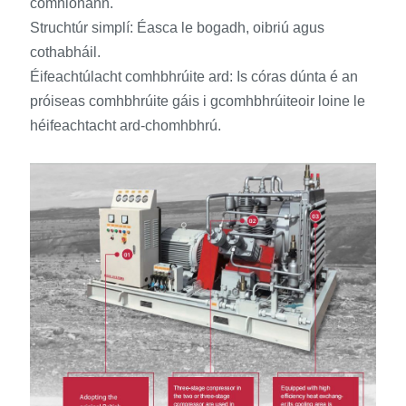
comhionann.
Struchtúr simplí: Éasca le bogadh, oibriú agus
cothabháil.
Éifeachtúlacht comhbhrúite ard: Is córas dúnta é an
próiseas comhbhrúite gáis i gcomhbhrúiteoir loine le
héifeachtacht ard-chomhbhrú.