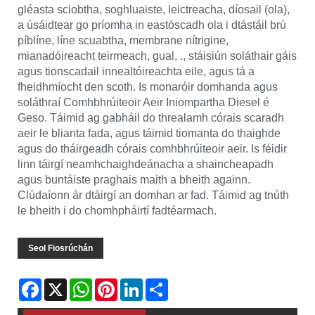
gléasta sciobtha, soghluaiste, leictreacha, díosail (ola),
a úsáidtear go príomha in eastóscadh ola i dtástáil brú
píblíne, líne scuabtha, membrane nítrigine,
mianadóireacht teirmeach, gual, ., stáisiún soláthair gáis
agus tionscadail innealtóireachta eile, agus tá a
fheidhmíocht den scoth. Is monaróir domhanda agus
soláthraí Comhbhrúiteoir Aeir Iniompartha Diesel é
Geso. Táimid ag gabháil do threalamh córais scaradh
aeir le blianta fada, agus táimid tiomanta do thaighde
agus do tháirgeadh córais comhbhrúiteoir aeir. Is féidir
linn táirgí neamhchaighdeánacha a shaincheapadh
agus buntáiste praghais maith a bheith againn.
Clúdaíonn ár dtáirgí an domhan ar fad. Táimid ag tnúth
le bheith i do chomhpháirtí fadtéarmach.
Seol Fiosrúchán
Facebook
X
WhatsApp
Pinterest
LinkedIn
Share