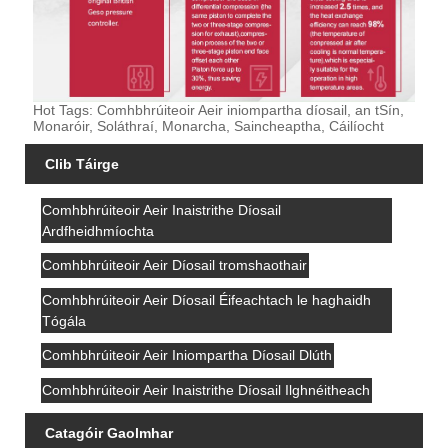
Hot Tags: Comhbhrúiteoir Aeir iniompartha díosail, an tSín,
Monaróir, Soláthraí, Monarcha, Saincheaptha, Cáilíocht
Clib Táirge
Comhbhrúiteoir Aeir Inaistrithe Díosail
Ardfheidhmíochta
Comhbhrúiteoir Aeir Díosail tromshaothair
Comhbhrúiteoir Aeir Díosail Éifeachtach le haghaidh
Tógála
Comhbhrúiteoir Aeir Iniompartha Díosail Dlúth
Comhbhrúiteoir Aeir Inaistrithe Díosail Ilghnéitheach
Catagóir Gaolmhar