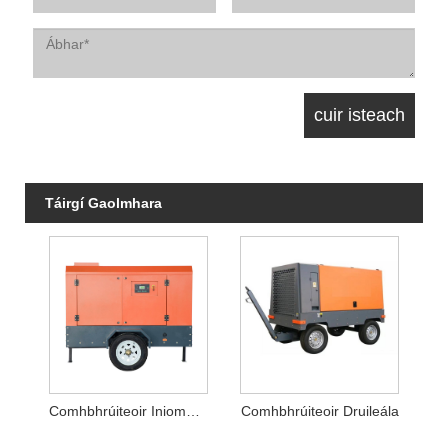
Táirgí Gaolmhara
Comhbhrúiteoir Iniompartha Díosail
Comhbhrúiteoir Druileála