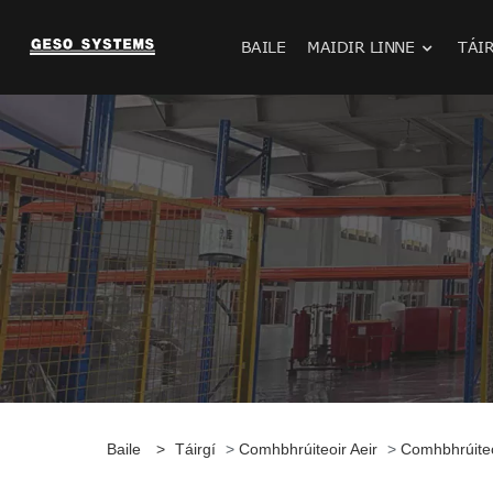
BAILE
MAIDIR LINNE
TÁI
Baile
>
Táirgí
>
Comhbhrúiteoir Aeir
>
Comhbhrúiteo