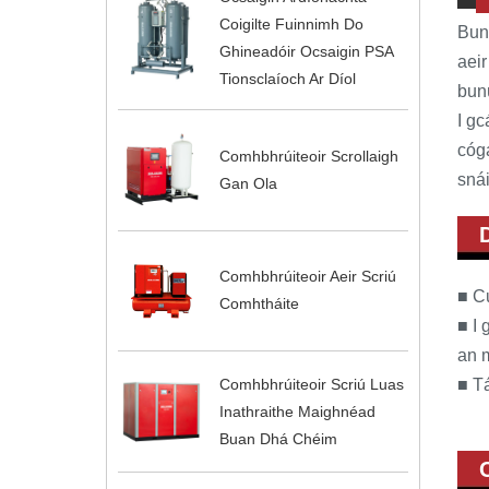
Coigilte Fuinnimh Do
Buna
Ghineadóir Ocsaigin PSA
aeir
Tionsclaíoch Ar Díol
bunú
I gc
cóga
Comhbhrúiteoir Scrollaigh
snái
Gan Ola
Comhbhrúiteoir Aeir Scriú
■ Cu
Comhtháite
■ I 
an m
Comhbhrúiteoir Scriú Luas
■ Tá
Inathraithe Maighnéad
Buan Dhá Chéim