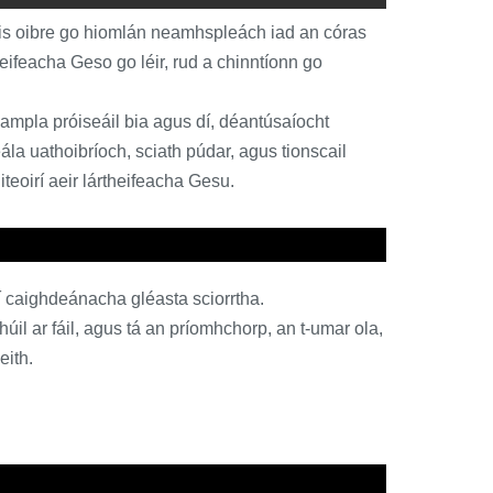
rais oibre go hiomlán neamhspleách iad an córas
eifeacha Geso go léir, rud a chinntíonn go
hampla próiseáil bia agus dí, déantúsaíocht
ála uathoibríoch, sciath púdar, agus tionscail
teoirí aeir lártheifeacha Gesu.
aí caighdeánacha gléasta sciorrtha.
húil ar fáil, agus tá an príomhchorp, an t-umar ola,
eith.