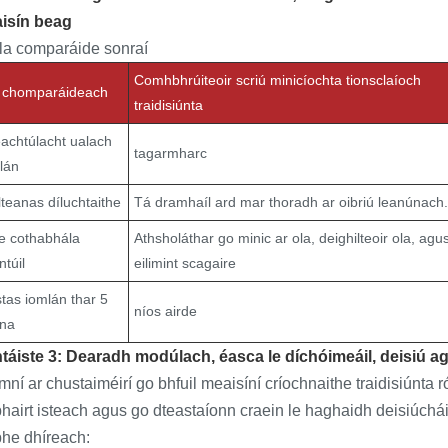
isín beag
la comparáide sonraí
Comhbhrúiteoir scriú minicíochta tionsclaíoch
 chomparáideach
traidisiúnta
eachtúlacht ualach
tagarmharc
lán
llteanas díluchtaithe
Tá dramhaíl ard mar thoradh ar oibriú leanúnach.
lle cothabhála
Athsholáthar go minic ar ola, deighilteoir ola, agu
ntúil
eilimint scagaire
tas iomlán thar 5
níos airde
ana
táiste 3: Dearadh modúlach, éasca le díchóimeáil, deisiú a
mní ar chustaiméirí go bhfuil meaisíní críochnaithe traidisiúnta 
hairt isteach agus go dteastaíonn craein le haghaidh deisiúchá
bhe dhíreach: