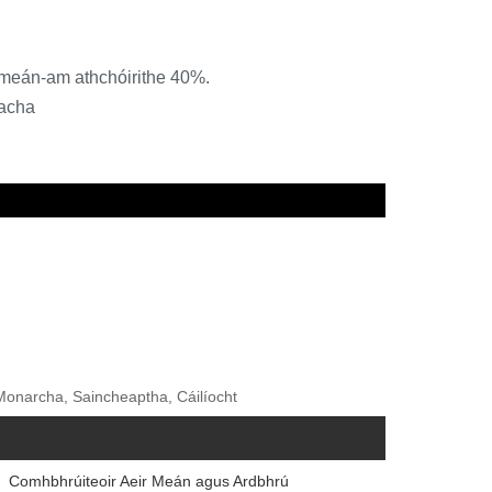
 meán-am athchóirithe 40%.
uacha
 Monarcha, Saincheaptha, Cáilíocht
Comhbhrúiteoir Aeir Meán agus Ardbhrú