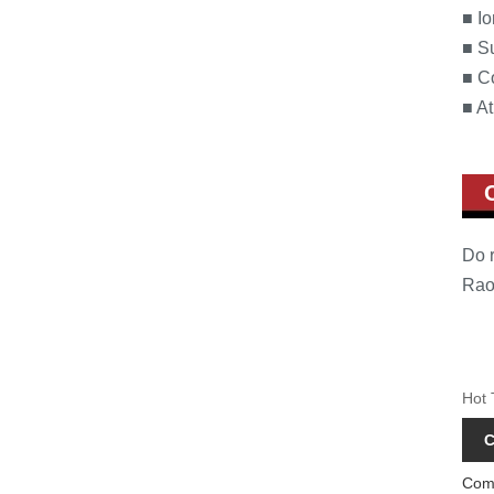
■ Io
■ Su
■ C
■ At
Do r
Rao
Hot 
C
Comh