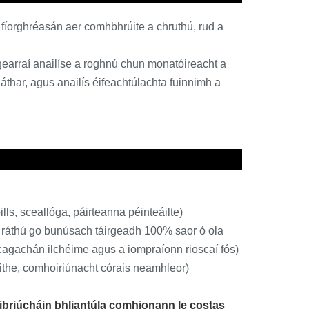
n fíorghréasán aer comhbhrúite a chruthú, rud a
bogearraí anailíse a roghnú chun monatóireacht a
thar, agus anailís éifeachtúlachta fuinnimh a
ills, sceallóga, páirteanna péinteáilte)
 ráthú go bunúsach táirgeadh 100% saor ó ola
scagachán ilchéime agus a iompraíonn rioscaí fós)
ithe, comhoiriúnacht córais neamhleor)
 oibriúcháin bhliantúla comhionann le costas