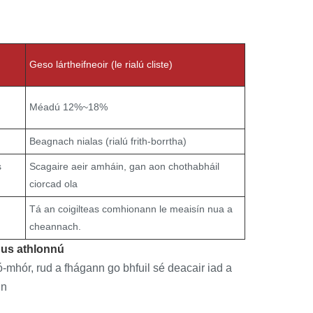
Geso lártheifneoir (le rialú cliste)
Méadú 12%~18%
Beagnach nialas (rialú frith-borrtha)
s
Scagaire aeir amháin, gan aon chothabháil
ciorcad ola
Tá an coigilteas comhionann le meaisín nua a
cheannach.
gus athlonnú
ró-mhór, rud a fhágann go bhfuil sé deacair iad a
in