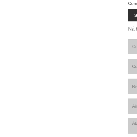
Comh
S
Ná b