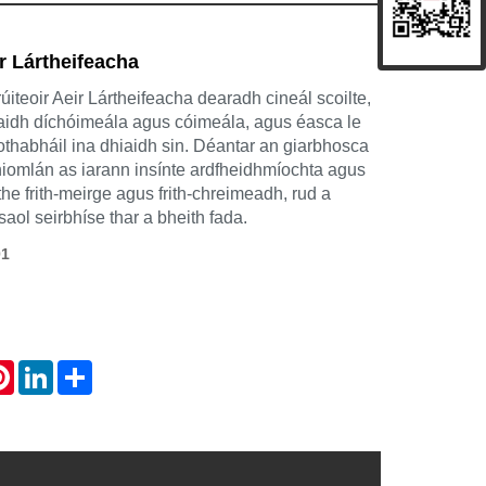
 Lártheifeacha
teoir Aeir Lártheifeacha dearadh cineál scoilte,
ghaidh díchóimeála agus cóimeála, agus éasca le
othabháil ina dhiaidh sin. Déantar an giarbhosca
omlán as iarann ​​insínte ardfheidhmíochta agus
ithe frith-meirge agus frith-chreimeadh, rud a
saol seirbhíse thar a bheith fada.
01
atsApp
Pinterest
LinkedIn
Share