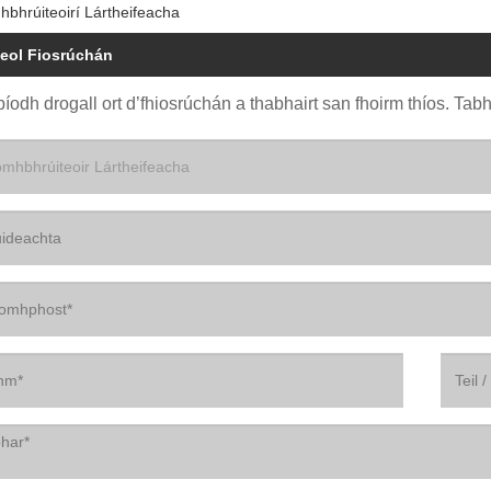
bhrúiteoirí Lártheifeacha
eol Fiosrúchán
íodh drogall ort d’fhiosrúchán a thabhairt san fhoirm thíos. Tabha