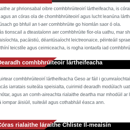
ithe ar phrionsabal oibre comhbhrúiteoirí lártheifeacha, is có
 agus an córas ola de chomhbhrúiteoirí agus lucht leanúna lárth
sach go bhfuil an t-aer comhbhrúite go hiomlán saor ó ola.
ás tionscail a dteastaíonn aer comhbhrúite fíor-ola uathu, mar s
isíochta, pacáistiú, déantúsaíocht leictreonaice, péinteáil sprae
thíní teicstíle agus ceimiceacha, is rogha iontaofa iad comhbhrúi
Dearadh comhbhrúiteoir lártheifeacha
irtear comhbhrúiteoirí lártheifeacha Geso ar fáil i gcumraíocht
gcás iarratais suiteála speisialta, cuirimid dearadh modúlach uat
ótar, agus an comh-aireachta rialaithe deartha mar mhodúil ar l
 iompar áisiúil, suiteáil agus cothabháil éasca ann.
Córas rialaithe láraithe Chliste Il-meaisín