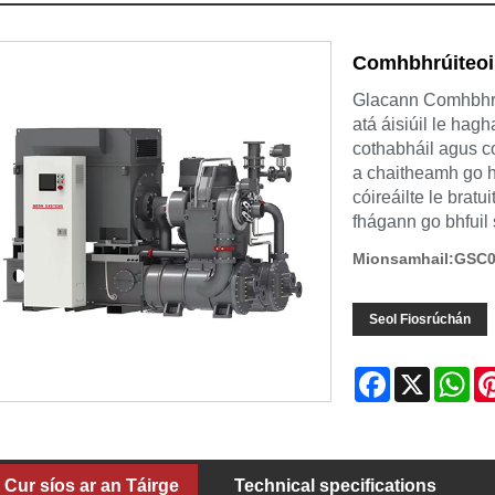
Comhbhrúiteoir
Glacann Comhbhrúi
atá áisiúil le ha
cothabháil agus c
a chaitheamh go hi
cóireáilte le bratu
fhágann go bhfuil 
Mionsamhail:GSC
Seol Fiosrúchán
Facebook
X
Wh
Cur síos ar an Táirge
Technical specifications