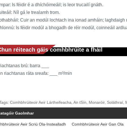
mpar: Is féidir é a dhíchóimeáil; is leor trucailí gnáth.
iteáil: Níl gá le trealamh trom.
othabháil: Cuir an modúl lochtach ina ionad amháin; laghdaigh
hlonnú: Is féidir modúl a bhogadh de réir modúl, coinneáil ardl
Chun réiteach gáis comhbhrúite a fháil
iachtanas brú: barra ___
n riachtanas ráta sreafa: ___ m³/min
Tags: Comhbhrúiteoir Aeir Lártheifeacha, An tSín, Monaróir, Soláthraí,
atagóir Gaolmhar
bhrúiteoir Aeir Scriú Ola-Instealladh
Comhbhrúiteoir Aeir Gan Ola