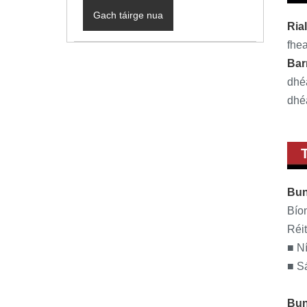
Gach táirge nua
Rial
fhea
Bar
dhéa
dhé
Bunt
Bíon
Réi
■ Ní
■ S
Bun