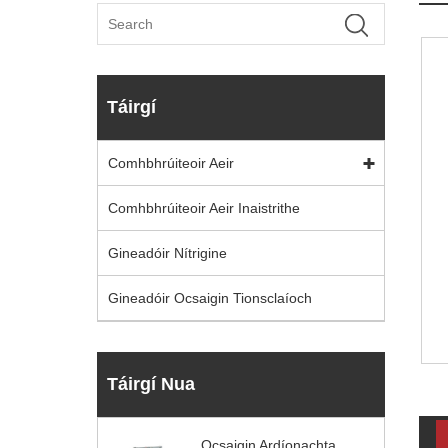
Táirgí
Comhbhrúiteoir Aeir
Comhbhrúiteoir Aeir Inaistrithe
Gineadóir Nítrigine
Gineadóir Ocsaigin Tionsclaíoch
Táirgí Nua
Ocsaigin Ardíonachta