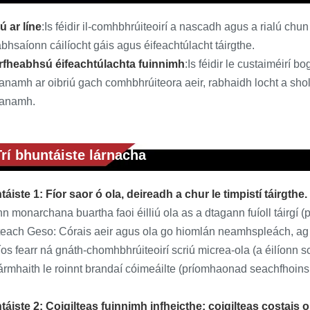
ú ar líne
:Is féidir il-comhbhrúiteoirí a nascadh agus a rialú chu
bhsaíonn cáilíocht gáis agus éifeachtúlacht táirgthe.
rfheabhsú éifeachtúlachta fuinnimh
:Is féidir le custaiméirí 
namh ar oibriú gach comhbhrúiteora aeir, rabhaidh locht a sholá
anamh.
Trí bhuntáiste lárnacha
áiste 1: Fíor saor ó ola, deireadh a chur le timpistí táirgthe.
n monarchana buartha faoi éilliú ola as a dtagann fuíoll táirgí (p
teach Geso: Córais aeir agus ola go hiomlán neamhspleách, ag
os fearr ná gnáth-chomhbhrúiteoirí scriú micrea-ola (a éilíonn 
ármhaith le roinnt brandaí cóimeáilte (príomhaonad seachfhoins
táiste 2: Coigilteas fuinnimh infheicthe; coigilteas costais