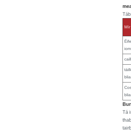
mea
Táb
Mír
Éif
iom
cai
tái
blia
Cos
bli
Bun
Tá i
thab
tair